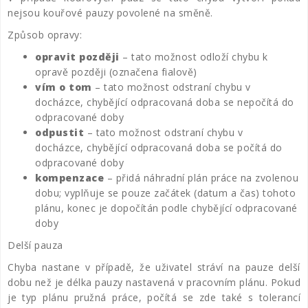
nejsou kouřové pauzy povolené na směně.
Způsob opravy:
opravit později
– tato možnost odloží chybu k
opravě později (označena fialově)
vím o tom
– tato možnost odstraní chybu v
docházce, chybějící odpracovaná doba se nepočítá do
odpracované doby
odpustit
– tato možnost odstraní chybu v
docházce, chybějící odpracovaná doba se počítá do
odpracované doby
kompenzace
– přidá náhradní plán práce na zvolenou
dobu; vyplňuje se pouze začátek (datum a čas) tohoto
plánu, konec je dopočítán podle chybějící odpracované
doby
Delší pauza
Chyba nastane v případě, že uživatel stráví na pauze delší
dobu než je délka pauzy nastavená v pracovním plánu. Pokud
je typ plánu pružná práce, počítá se zde také s tolerancí