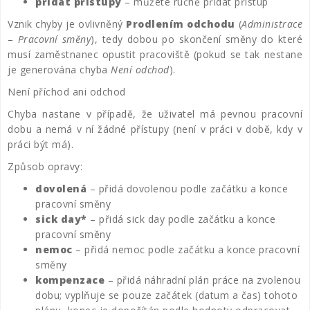
přidat přístupy
– můžete ručně přidat přístup
Vznik chyby je ovlivněný
Prodlením odchodu
(
Administrace
–
Pracovní směny
), tedy dobou po skončení směny do které
musí zaměstnanec opustit pracoviště (pokud se tak nestane
je generována chyba
Není odchod
).
Není příchod ani odchod
Chyba nastane v případě, že uživatel má pevnou pracovní
dobu a nemá v ní žádné přístupy (není v práci v době, kdy v
práci být má).
Způsob opravy:
dovolená
– přidá dovolenou podle začátku a konce
pracovní směny
sick day*
– přidá sick day podle začátku a konce
pracovní směny
nemoc
– přidá nemoc podle začátku a konce pracovní
směny
kompenzace
– přidá náhradní plán práce na zvolenou
dobu; vyplňuje se pouze začátek (datum a čas) tohoto