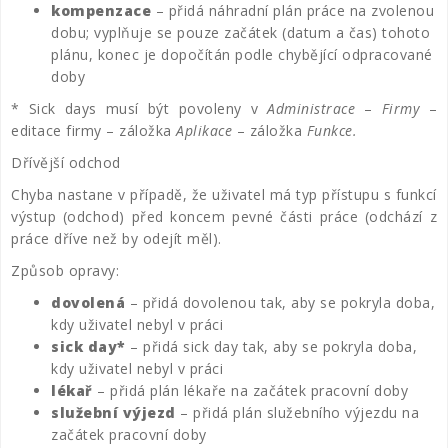
kompenzace
– přidá náhradní plán práce na zvolenou
dobu; vyplňuje se pouze začátek (datum a čas) tohoto
plánu, konec je dopočítán podle chybějící odpracované
doby
* Sick days musí být povoleny v
Administrace
–
Firmy
–
editace firmy – záložka
Aplikace
– záložka
Funkce.
Dřívější odchod
Chyba nastane v případě, že uživatel má typ přístupu s funkcí
výstup (odchod) před koncem pevné části práce (odchází z
práce dříve než by odejít měl).
Způsob opravy:
dovolená
– přidá dovolenou tak, aby se pokryla doba,
kdy uživatel nebyl v práci
sick day*
– přidá sick day tak, aby se pokryla doba,
kdy uživatel nebyl v práci
lékař
– přidá plán lékaře na začátek pracovní doby
služební výjezd
– přidá plán služebního výjezdu na
začátek pracovní doby