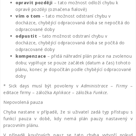
opravit později
– tato možnost odloží chybu k
opravě později (označena fialově)
vím o tom
– tato možnost odstraní chybu v
docházce, chybějící odpracovaná doba se nepočítá do
odpracované doby
odpustit
– tato možnost odstraní chybu v
docházce, chybějící odpracovaná doba se počítá do
odpracované doby
kompenzace
– přidá náhradní plán práce na zvolenou
dobu; vyplňuje se pouze začátek (datum a čas) tohoto
plánu, konec je dopočítán podle chybějící odpracované
doby
* Sick days musí být povoleny v
Administrace
–
Firmy
–
editace firmy – záložka
Aplikace
– záložka
Funkce.
Nepovolená pauza
Chyba nastane v případě, že si uživatel zadá typ přístupu s
funkcí pauza v době, kdy nemá plán pauzy nastavený v
pracovním plánu.
V případě kouřových pauz se tato chyba vytvoří pokud