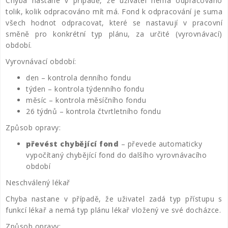
Chyba nastane v případě, že uživatel nemá odpracováno
tolik, kolik odpracováno mít má. Fond k odpracování je suma
všech hodnot odpracovat, které se nastavují v pracovní
směně pro konkrétní typ plánu, za určité (vyrovnávací)
období.
Vyrovnávací období:
den – kontrola denního fondu
týden – kontrola týdenního fondu
měsíc – kontrola měsíčního fondu
26 týdnů – kontrola čtvrtletního fondu
Způsob opravy:
převést chybějící fond
– převede automaticky
vypočítaný chybějící fond do dalšího vyrovnávacího
období
Neschválený lékař
Chyba nastane v případě, že uživatel zadá typ přístupu s
funkcí lékař a nemá typ plánu lékař vložený ve své docházce.
Způsob opravy: