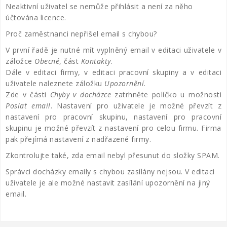
Neaktivní uživatel se nemůže přihlásit a není za něho
účtována licence.
Proč zaměstnanci nepřišel email s chybou?
V první řadě je nutné mít vyplněný email v editaci uživatele v
záložce
Obecné
, část
Kontakty
.
Dále v editaci firmy, v editaci pracovní skupiny a v editaci
uživatele naleznete záložku
Upozornění
.
Zde v části
Chyby v docházce
zatrhněte políčko u možnosti
Poslat email
. Nastavení pro uživatele je možné převzít z
nastavení pro pracovní skupinu, nastavení pro pracovní
skupinu je možné převzít z nastavení pro celou firmu. Firma
pak přejímá nastavení z nadřazené firmy.
Zkontrolujte také, zda email nebyl přesunut do složky SPAM.
Správci docházky emaily s chybou zasílány nejsou. V editaci
uživatele je ale možné nastavit zasílání upozornění na jiný
email.