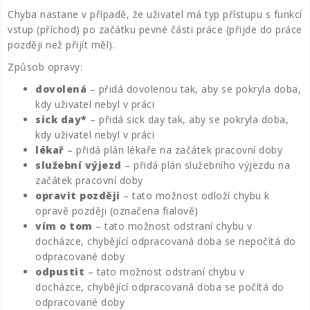
Chyba nastane v případě, že uživatel má typ přístupu s funkcí
vstup (příchod) po začátku pevné části práce (přijde do práce
později než přijít měl).
Způsob opravy:
dovolená
– přidá dovolenou tak, aby se pokryla doba,
kdy uživatel nebyl v práci
sick day*
– přidá sick day tak, aby se pokryla doba,
kdy uživatel nebyl v práci
lékař
– přidá plán lékaře na začátek pracovní doby
služební výjezd
– přidá plán služebního výjezdu na
začátek pracovní doby
opravit později
– tato možnost odloží chybu k
opravě později (označena fialově)
vím o tom
– tato možnost odstraní chybu v
docházce, chybějící odpracovaná doba se nepočítá do
odpracované doby
odpustit
– tato možnost odstraní chybu v
docházce, chybějící odpracovaná doba se počítá do
odpracované doby