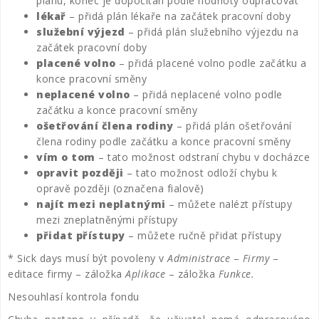
plánu, konec je dopočítán podle hodnoty odpracovat
lékař
– přidá plán lékaře na začátek pracovní doby
služební výjezd
– přidá plán služebního výjezdu na
začátek pracovní doby
placené volno
– přidá placené volno podle začátku a
konce pracovní směny
neplacené volno
– přidá neplacené volno podle
začátku a konce pracovní směny
ošetřování člena rodiny
– přidá plán ošetřování
člena rodiny podle začátku a konce pracovní směny
vím o tom
– tato možnost odstraní chybu v docházce
opravit později
– tato možnost odloží chybu k
opravě později (označena fialově)
najít mezi neplatnými
– můžete nalézt přístupy
mezi zneplatněnými přístupy
přidat přístupy
– můžete ručně přidat přístupy
* Sick days musí být povoleny v
Administrace
–
Firmy
–
editace firmy – záložka
Aplikace
– záložka
Funkce.
Nesouhlasí kontrola fondu