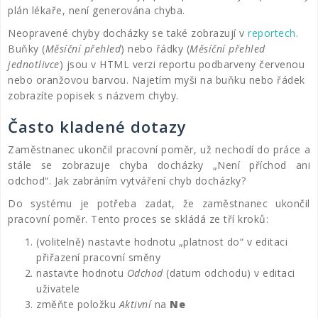
plán lékaře, není generována chyba.
Neopravené chyby docházky se také zobrazují v
reportech
.
Buňky (
Měsíční přehled
) nebo řádky (
Měsíční přehled
jednotlivce
) jsou v HTML verzi reportu podbarveny červenou
nebo oranžovou barvou. Najetím myši na buňku nebo řádek
zobrazíte popisek s názvem chyby.
Často kladené dotazy
Zaměstnanec ukončil pracovní poměr, už nechodí do práce a
stále se zobrazuje chyba docházky „Není příchod ani
odchod“. Jak zabráním vytváření chyb docházky?
Do systému je potřeba zadat, že zaměstnanec ukončil
pracovní poměr. Tento proces se skládá ze tří kroků:
(volitelně) nastavte hodnotu „platnost do“ v editaci
přiřazení pracovní směny
nastavte hodnotu
Odchod
(datum odchodu) v editaci
uživatele
změňte položku
Aktivní
na
Ne