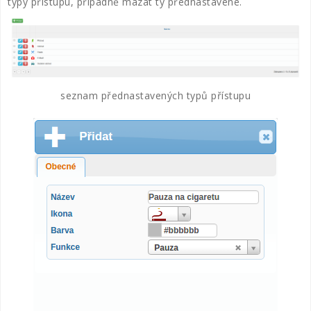
typy přístupu, případně mazat ty přednastavené.
seznam přednastavených typů přístupu