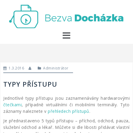
Skip
to
content
1.3.2016
Administrátor
TYPY PŘÍSTUPU
Jednotlivé typy přístupu jsou zaznamenávány hardwarovými
čtečkami
, případně virtuálními či mobilními terminály. Tyto
záznamy naleznete v
přehledech přístupů
.
Je přednastaveno 5 typů přístupu – příchod, odchod, pauza,
služební odchod a lékař. Můžete si dle libosti přidávat vlastní