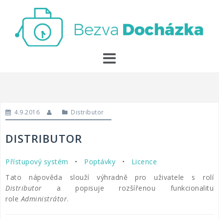
Skip
to
content
4.9.2016
Distributor
DISTRIBUTOR
Přístupový systém
•
Poptávky
•
Licence
Tato nápověda slouží výhradně pro uživatele s rolí
Distributor
a popisuje rozšířenou funkcionalitu
role
Administrátor
.