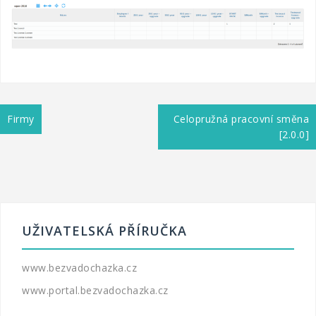
Navigace
Firmy
Celopružná pracovní směna
pro
[2.0.0]
příspěvek
UŽIVATELSKÁ PŘÍRUČKA
www.bezvadochazka.cz
www.portal.bezvadochazka.cz