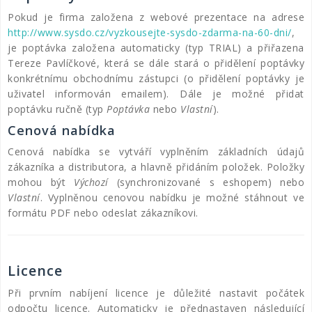
Pokud je firma založena z webové prezentace na adrese
http://www.sysdo.cz/vyzkousejte-sysdo-zdarma-na-60-dni/
,
je poptávka založena automaticky (typ TRIAL) a přiřazena
Tereze Pavlíčkové, která se dále stará o přidělení poptávky
konkrétnímu obchodnímu zástupci (o přidělení poptávky je
uživatel informován emailem). Dále je možné přidat
poptávku ručně (typ
Poptávka
nebo
Vlastní
).
Cenová nabídka
Cenová nabídka se vytváří vyplněním základních údajů
zákazníka a distributora, a hlavně přidáním položek. Položky
mohou být
Výchozí
(synchronizované s eshopem) nebo
Vlastní
. Vyplněnou cenovou nabídku je možné stáhnout ve
formátu PDF nebo odeslat zákazníkovi.
Licence
Při prvním nabíjení licence je důležité nastavit počátek
odpočtu licence. Automaticky je přednastaven následující