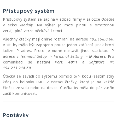
Přístupový systém
Přístupový systém se zapíná v editaci firmy v záložce
Obecné
v sekci
Moduly
. Na výběr je mezi plnou a omezenou
verzí, plná verze očekává licenci.
Všechny čtečky mají online rozhraní na adrese
192.168.0.66
.
V síti by mělo být zapojeno pouze jedno zařízení, jinak hrozí
kolize IP adres. Proto je nutné nastavit jinou statickou IP
adresu v
Terminal Setup -> Terminal Setting ->
IP Adress
. Pro
komunikaci se nastaví
Port:
4011
a
Software IP:
194.213.214.60
.
Čtečka se zavádí do systému pomocí S/N kódu (šestimístný
kód) do kolonky IMEI v editaci čtečky, který je na každé
čtečce zezadu nebo na desce. Čtečka by měla do pár vteřin
začít komunikovat.
Poptávky